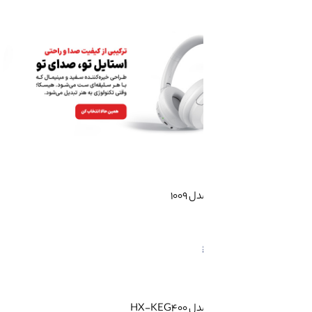
1009
HX-K